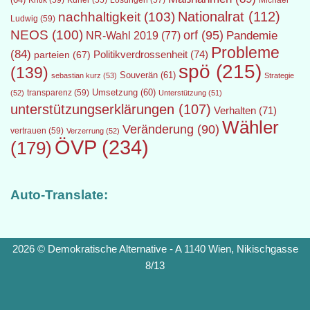
Kritik
(59)
Lösungen
(57)
Michael
Kurier
(55)
Nationalrat
(112)
nachhaltigkeit
(103)
Ludwig
(59)
NEOS
(100)
orf
(95)
Pandemie
NR-Wahl 2019
(77)
Probleme
(84)
Politikverdrossenheit
(74)
parteien
(67)
spö
(215)
(139)
Souverän
(61)
sebastian kurz
(53)
Strategie
transparenz
(59)
Umsetzung
(60)
(52)
Unterstützung
(51)
unterstützungserklärungen
(107)
Verhalten
(71)
Wähler
Veränderung
(90)
vertrauen
(59)
Verzerrung
(52)
ÖVP
(234)
(179)
Auto-Translate:
2026 © Demokratische Alternative - A 1140 Wien, Nikischgasse
8/13