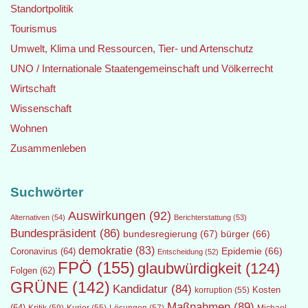
Standortpolitik
Tourismus
Umwelt, Klima und Ressourcen, Tier- und Artenschutz
UNO / Internationale Staatengemeinschaft und Völkerrecht
Wirtschaft
Wissenschaft
Wohnen
Zusammenleben
Suchwörter
Auswirkungen
(92)
Alternativen
(54)
Berichterstattung
(53)
Bundespräsident
(86)
bundesregierung
(67)
bürger
(66)
demokratie
(83)
Epidemie
(66)
Coronavirus
(64)
Entscheidung
(52)
FPÖ
(155)
glaubwürdigkeit
(124)
Folgen
(62)
GRÜNE
(142)
Kandidatur
(84)
Kosten
korruption
(55)
Maßnahmen
(89)
(64)