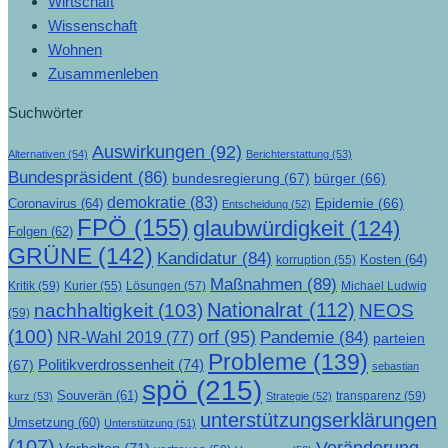
Wirtschaft
Wissenschaft
Wohnen
Zusammenleben
Suchwörter
Auswirkungen
(92)
Alternativen
(54)
Berichterstattung
(53)
Bundespräsident
(86)
bundesregierung
(67)
bürger
(66)
demokratie
(83)
Epidemie
(66)
Coronavirus
(64)
Entscheidung
(52)
FPÖ
(155)
glaubwürdigkeit
(124)
Folgen
(62)
GRÜNE
(142)
Kandidatur
(84)
Kosten
(64)
korruption
(55)
Maßnahmen
(89)
Kritik
(59)
Lösungen
(57)
Michael Ludwig
Kurier
(55)
Nationalrat
(112)
nachhaltigkeit
(103)
NEOS
(59)
(100)
orf
(95)
Pandemie
(84)
NR-Wahl 2019
(77)
parteien
Probleme
(139)
Politikverdrossenheit
(74)
(67)
sebastian
spö
(215)
Souverän
(61)
transparenz
(59)
kurz
(53)
Strategie
(52)
unterstützungserklärungen
Umsetzung
(60)
Unterstützung
(51)
(107)