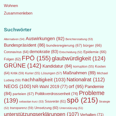
Wohnen
Zusammenleben
Suchwörter
Auswirkungen
(92)
Alternativen
(54)
Berichterstattung
(53)
Bundespräsident
(86)
bundesregierung
(67)
bürger
(66)
demokratie
(83)
Epidemie
(66)
Coronavirus
(64)
Entscheidung
(52)
FPÖ
(155)
glaubwürdigkeit
(124)
Folgen
(62)
GRÜNE
(142)
Kandidatur
(84)
Kosten
korruption
(55)
Maßnahmen
(89)
(64)
Kritik
(59)
Lösungen
(57)
Michael
Kurier
(55)
Nationalrat
(112)
nachhaltigkeit
(103)
Ludwig
(59)
NEOS
(100)
orf
(95)
Pandemie
NR-Wahl 2019
(77)
Probleme
(84)
Politikverdrossenheit
(74)
parteien
(67)
spö
(215)
(139)
Souverän
(61)
sebastian kurz
(53)
Strategie
transparenz
(59)
Umsetzung
(60)
(52)
Unterstützung
(51)
unterstützungserklärungen
(107)
Verhalten
(71)