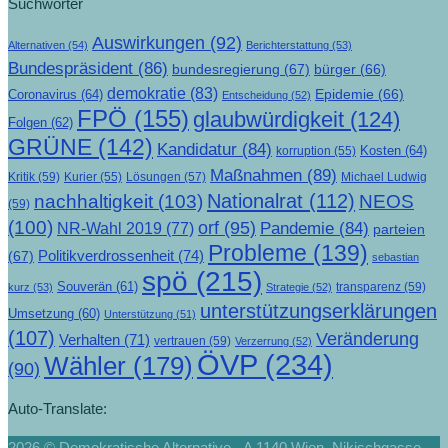
Suchwörter
Auswirkungen
(92)
Alternativen
(54)
Berichterstattung
(53)
Bundespräsident
(86)
bundesregierung
(67)
bürger
(66)
demokratie
(83)
Epidemie
(66)
Coronavirus
(64)
Entscheidung
(52)
FPÖ
(155)
glaubwürdigkeit
(124)
Folgen
(62)
GRÜNE
(142)
Kandidatur
(84)
Kosten
(64)
korruption
(55)
Maßnahmen
(89)
Kritik
(59)
Lösungen
(57)
Michael Ludwig
Kurier
(55)
Nationalrat
(112)
nachhaltigkeit
(103)
NEOS
(59)
(100)
orf
(95)
Pandemie
(84)
NR-Wahl 2019
(77)
parteien
Probleme
(139)
Politikverdrossenheit
(74)
(67)
sebastian
spö
(215)
Souverän
(61)
transparenz
(59)
kurz
(53)
Strategie
(52)
unterstützungserklärungen
Umsetzung
(60)
Unterstützung
(51)
(107)
Veränderung
Verhalten
(71)
vertrauen
(59)
Verzerrung
(52)
ÖVP
(234)
Wähler
(179)
(90)
Auto-Translate:
2026 © Demokratische Alternative - A 1140 Wien, Nikischgasse