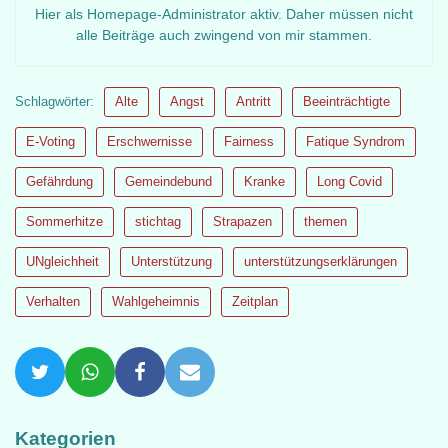
Hier als Homepage-Administrator aktiv. Daher müssen nicht
alle Beiträge auch zwingend von mir stammen.
Schlagwörter:
Alte
Angst
Antritt
Beeinträchtigte
E-Voting
Erschwernisse
Fairness
Fatique Syndrom
Gefährdung
Gemeindebund
Kranke
Long Covid
Sommerhitze
stichtag
Strapazen
themen
UNgleichheit
Unterstützung
unterstützungserklärungen
Verhalten
Wahlgeheimnis
Zeitplan
Kategorien