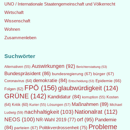
UNO / Internationale Staatengemeinschaft und Völkerrecht
Wirtschaft
Wissenschaft
Wohnen
Zusammenleben
Suchwörter
Auswirkungen
(92)
Alternativen
(55)
Berichterstattung
(53)
Bundespräsident
(86)
bundesregierung
(67)
bürger
(67)
demokratie
(84)
Epidemie
(66)
Coronavirus
(64)
Entscheidung
(53)
FPÖ
(156)
glaubwürdigkeit
(124)
Folgen
(62)
GRÜNE
(142)
Kandidatur
(84)
Kosten
korruption
(55)
Maßnahmen
(89)
(64)
Kritik
(60)
Lösungen
(57)
Michael
Kurier
(55)
Nationalrat
(112)
nachhaltigkeit
(103)
Ludwig
(59)
NEOS
(100)
orf
(95)
Pandemie
NR-Wahl 2019
(77)
Probleme
(84)
Politikverdrossenheit
(75)
parteien
(67)