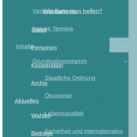
Veranstaltungen
Wie kann man helfen?
Interne Termine
Statut
Inhalte
Personen
Grundsatzprogramm
Kooperation
Staatliche Ordnung
Archiv
Ökonomie
Aktuelles
Lebensqualität
Wahlen
Sicherheit und Internationales
Beiträge