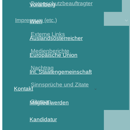
Datenschutzbeauftragter
Vorarlberg
Impressum (etc.)
Wien
Externe Links
Auslandsösterreicher
Medienberichte
Europäische Union
Nachtrag
Int. Staatengemeinschaft
Sinnsprüche und Zitate
Kontakt
Sitemap
Mitglied werden
Kandidatur