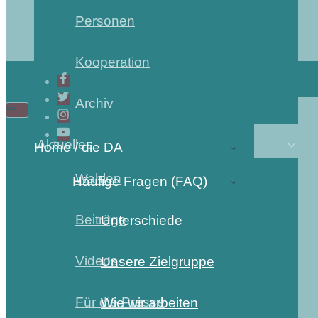
Personen
Kooperation
Archiv
Aktuelles
Home / die DA
Wahlen
Häufige Fragen (FAQ)
Beiträge
Unterschiede
Videos
Unsere Zielgruppe
Für die Presse
Wie wir arbeiten