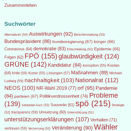
Zusammenleben
Suchwörter
Auswirkungen
(92)
Alternativen
(54)
Berichterstattung
(53)
Bundespräsident
(86)
bundesregierung
(67)
bürger
(66)
demokratie
(83)
Epidemie
(66)
Coronavirus
(64)
Entscheidung
(52)
FPÖ
(155)
glaubwürdigkeit
(124)
Folgen
(62)
GRÜNE
(142)
Kandidatur
(84)
Kosten
korruption
(55)
Maßnahmen
(89)
(64)
Kritik
(59)
Lösungen
(57)
Michael
Kurier
(55)
Nationalrat
(112)
nachhaltigkeit
(103)
Ludwig
(59)
NEOS
(100)
orf
(95)
Pandemie
NR-Wahl 2019
(77)
Probleme
(84)
Politikverdrossenheit
(74)
parteien
(67)
spö
(215)
(139)
Souverän
(61)
sebastian kurz
(53)
Strategie
transparenz
(59)
Umsetzung
(60)
(52)
Unterstützung
(51)
unterstützungserklärungen
(107)
Verhalten
(71)
Wähler
Veränderung
(90)
vertrauen
(59)
Verzerrung
(52)