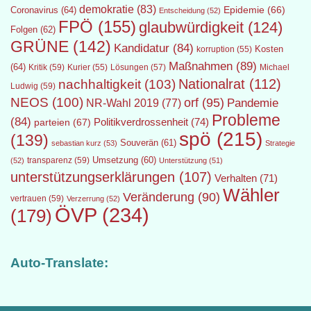
demokratie
(83)
Epidemie
(66)
Coronavirus
(64)
Entscheidung
(52)
FPÖ
(155)
glaubwürdigkeit
(124)
Folgen
(62)
GRÜNE
(142)
Kandidatur
(84)
Kosten
korruption
(55)
Maßnahmen
(89)
(64)
Kritik
(59)
Lösungen
(57)
Michael
Kurier
(55)
Nationalrat
(112)
nachhaltigkeit
(103)
Ludwig
(59)
NEOS
(100)
orf
(95)
Pandemie
NR-Wahl 2019
(77)
Probleme
(84)
Politikverdrossenheit
(74)
parteien
(67)
spö
(215)
(139)
Souverän
(61)
sebastian kurz
(53)
Strategie
transparenz
(59)
Umsetzung
(60)
(52)
Unterstützung
(51)
unterstützungserklärungen
(107)
Verhalten
(71)
Wähler
Veränderung
(90)
vertrauen
(59)
Verzerrung
(52)
ÖVP
(234)
(179)
Auto-Translate: