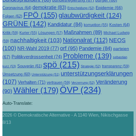
bundesregierung
(67)
bürger
(66)
demokratie
(83)
Epidemie
(66)
Coronavirus
(64)
Entscheidung
(52)
FPÖ
(155)
glaubwürdigkeit
(124)
Folgen
(62)
GRÜNE
(142)
Kandidatur
(84)
Kosten
(64)
korruption
(55)
Maßnahmen
(89)
Kritik
(59)
Lösungen
(57)
Michael Ludwig
Kurier
(55)
Nationalrat
(112)
nachhaltigkeit
(103)
NEOS
(59)
(100)
orf
(95)
Pandemie
(84)
NR-Wahl 2019
(77)
parteien
Probleme
(139)
Politikverdrossenheit
(74)
(67)
sebastian
spö
(215)
Souverän
(61)
transparenz
(59)
kurz
(53)
Strategie
(52)
unterstützungserklärungen
Umsetzung
(60)
Unterstützung
(51)
(107)
Veränderung
Verhalten
(71)
vertrauen
(59)
Verzerrung
(52)
ÖVP
(234)
Wähler
(179)
(90)
Auto-Translate:
2026 © Demokratische Alternative - A 1140 Wien, Nikischgasse
8/13