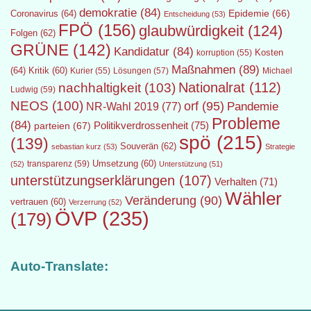
demokratie
(84)
Epidemie
(66)
Coronavirus
(64)
Entscheidung
(53)
FPÖ
(156)
glaubwürdigkeit
(124)
Folgen
(62)
GRÜNE
(142)
Kandidatur
(84)
Kosten
korruption
(55)
Maßnahmen
(89)
(64)
Kritik
(60)
Lösungen
(57)
Michael
Kurier
(55)
Nationalrat
(112)
nachhaltigkeit
(103)
Ludwig
(59)
NEOS
(100)
orf
(95)
Pandemie
NR-Wahl 2019
(77)
Probleme
(84)
Politikverdrossenheit
(75)
parteien
(67)
spö
(215)
(139)
Souverän
(62)
sebastian kurz
(53)
Strategie
transparenz
(59)
Umsetzung
(60)
(52)
Unterstützung
(51)
unterstützungserklärungen
(107)
Verhalten
(71)
Wähler
Veränderung
(90)
vertrauen
(60)
Verzerrung
(52)
ÖVP
(235)
(179)
Auto-Translate: