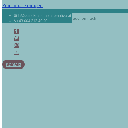
Zum Inhalt springen
Suchen
da@demokratische-alternative.at
+43 664 313 46 20
nach …
Kontakt