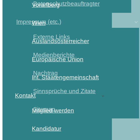
Datenschutzbeauftragter
Vorarlberg
Impressum (etc.)
Wien
Externe Links
Auslandsösterreicher
Medienberichte
Europäische Union
Nachtrag
Int. Staatengemeinschaft
Sinnsprüche und Zitate
Kontakt
Sitemap
Mitglied werden
Kandidatur