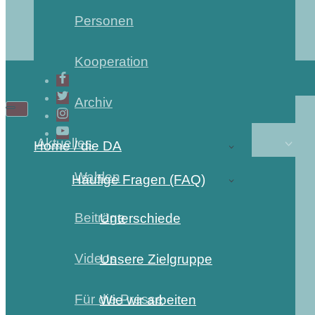
Personen
Kooperation
Archiv
Navigations-
Navigations-
Menü
Menü
Aktuelles
Home / die DA
Wahlen
Häufige Fragen (FAQ)
Beiträge
Unterschiede
Videos
Unsere Zielgruppe
Für die Presse
Wie wir arbeiten