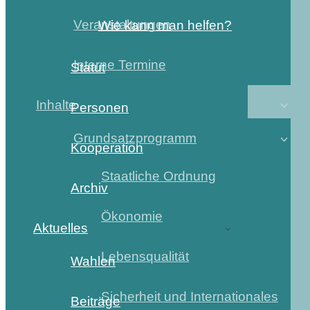
Veranstaltungen
Wie kann man helfen?
Interne Termine
Statut
Inhalte
Personen
Grundsatzprogramm
Kooperation
Staatliche Ordnung
Archiv
Ökonomie
Aktuelles
Lebensqualität
Wahlen
Sicherheit und Internationales
Beiträge