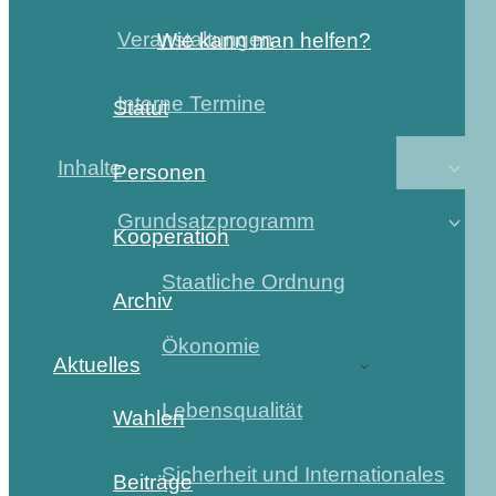
Veranstaltungen
Wie kann man helfen?
Interne Termine
Statut
Inhalte
Personen
Grundsatzprogramm
Kooperation
Staatliche Ordnung
Archiv
Ökonomie
Aktuelles
Lebensqualität
Wahlen
Sicherheit und Internationales
Beiträge