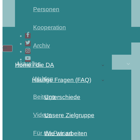
Personen
Kooperation
Archiv
Navigations-
Navigations-
Menü
Menü
Aktuelles
Home / die DA
Wahlen
Häufige Fragen (FAQ)
Beiträge
Unterschiede
Videos
Unsere Zielgruppe
Für die Presse
Wie wir arbeiten