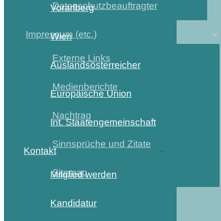
Datenschutzbeauftragter
Vorarlberg
Impressum (etc.)
Wien
Externe Links
Auslandsösterreicher
Medienberichte
Europäische Union
Nachtrag
Int. Staatengemeinschaft
Sinnsprüche und Zitate
Kontakt
Sitemap
Mitglied werden
Kandidatur