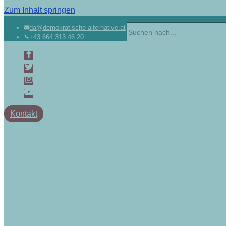
Zum Inhalt springen
Suchen
da@demokratische-alternative.at
+43 664 313 46 20
nach …
Kontakt