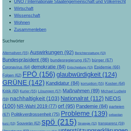
UNO / Internationale Staatengemeinschaft und Völkerrecht
Wirtschaft
Wissenschaft
Wohnen
Zusammenleben
Suchwörter
Auswirkungen
(92)
Alternativen
(55)
Berichterstattung
(53)
Bundespräsident
(86)
bundesregierung
(67)
bürger
(67)
demokratie
(84)
Epidemie
(66)
Coronavirus
(64)
Entscheidung
(53)
FPÖ
(156)
glaubwürdigkeit
(124)
Folgen
(62)
GRÜNE
(142)
Kandidatur
(84)
Kosten
(64)
korruption
(55)
Maßnahmen
(89)
Kritik
(60)
Lösungen
(57)
Michael Ludwig
Kurier
(55)
Nationalrat
(112)
nachhaltigkeit
(103)
NEOS
(59)
(100)
orf
(95)
Pandemie
(84)
NR-Wahl 2019
(77)
parteien
Probleme
(139)
Politikverdrossenheit
(75)
(67)
sebastian
spö
(215)
Souverän
(62)
transparenz
(59)
kurz
(53)
Strategie
(52)
unterstützungserklärungen