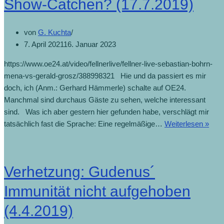
Show-Catchen? (17.7.2019)
von
G. Kuchta
7. April 2021
16. Januar 2023
https://www.oe24.at/video/fellnerlive/fellner-live-sebastian-bohrn-
mena-vs-gerald-grosz/388998321 Hie und da passiert es mir
doch, ich (Anm.: Gerhard Hämmerle) schalte auf OE24.
Manchmal sind durchaus Gäste zu sehen, welche interessant
sind. Was ich aber gestern hier gefunden habe, verschlägt mir
tatsächlich fast die Sprache: Eine regelmäßige…
Weiterlesen »
Verhetzung: Gudenus´
Immunität nicht aufgehoben
(4.4.2019)