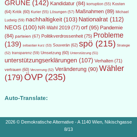
GRÜNE
(142)
Kandidatur
(84)
Kosten
korruption
(55)
Maßnahmen
(89)
(64)
Kritik
(60)
Lösungen
(57)
Michael
Kurier
(55)
Nationalrat
(112)
nachhaltigkeit
(103)
Ludwig
(59)
NEOS
(100)
orf
(95)
Pandemie
NR-Wahl 2019
(77)
Probleme
(84)
Politikverdrossenheit
(75)
parteien
(67)
spö
(215)
(139)
Souverän
(62)
sebastian kurz
(53)
Strategie
transparenz
(59)
Umsetzung
(60)
(52)
Unterstützung
(51)
unterstützungserklärungen
(107)
Verhalten
(71)
Wähler
Veränderung
(90)
vertrauen
(60)
Verzerrung
(52)
ÖVP
(235)
(179)
Auto-Translate:
2026 © Demokratische Alternative - A 1140 Wien, Nikischgasse
8/13