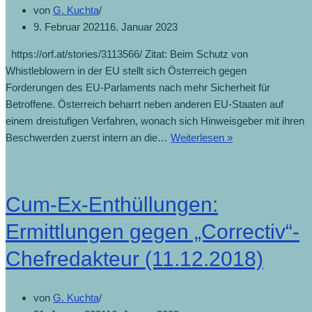
von
G. Kuchta
9. Februar 2021
16. Januar 2023
https://orf.at/stories/3113566/ Zitat: Beim Schutz von
Whistleblowern in der EU stellt sich Österreich gegen
Forderungen des EU-Parlaments nach mehr Sicherheit für
Betroffene. Österreich beharrt neben anderen EU-Staaten auf
einem dreistufigen Verfahren, wonach sich Hinweisgeber mit ihren
Österreich
Beschwerden zuerst intern an die…
Weiterlesen »
bremst
bei
Schutz
Cum-Ex-Enthüllungen:
von
Whistleblowern
Ermittlungen gegen „Correctiv“-
(2.3.2019)
Chefredakteur (11.12.2018)
von
G. Kuchta