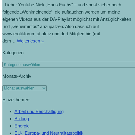
Lieber Youtube-Nick „Hans Fuchs“ – und sonst sicher noch
folgende „Wohlmeinende“, die auftauchen werden um meine
eigenen Videos aus der DA-Playlist möglichst mit Anzüglichkeiten
und „Geheiminfos“ anzupatzen: Also dass ich auf
www.erotikforum.at aktiv und dort Mitglied bin (mit
„Ich
dem…
Weiterlesen »
weiß,
Kategorien
ich
weiß
Kategorien
was
Monats-Archiv
Du
nicht
Monats-
weißt!“
Archiv
(21.5.2017)
Einzelthemen:
Arbeit und Beschäftigung
Bildung
Energie
EU-, Europa- und Neutralitätspolitik