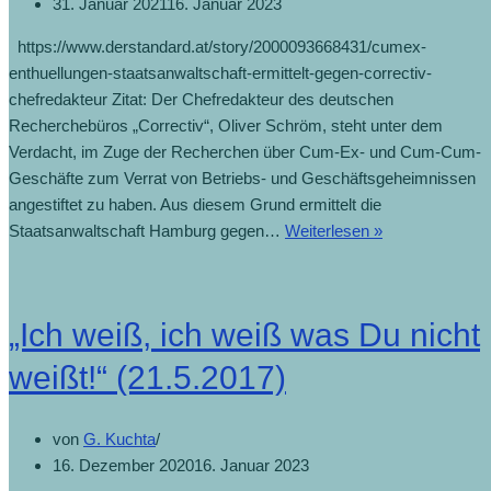
31. Januar 2021
16. Januar 2023
https://www.derstandard.at/story/2000093668431/cumex-
enthuellungen-staatsanwaltschaft-ermittelt-gegen-correctiv-
chefredakteur Zitat: Der Chefredakteur des deutschen
Recherchebüros „Correctiv“, Oliver Schröm, steht unter dem
Verdacht, im Zuge der Recherchen über Cum-Ex- und Cum-Cum-
Geschäfte zum Verrat von Betriebs- und Geschäftsgeheimnissen
angestiftet zu haben. Aus diesem Grund ermittelt die
Cum-
Staatsanwaltschaft Hamburg gegen…
Weiterlesen »
Ex-
Enthüllungen:
Ermittlungen
„Ich weiß, ich weiß was Du nicht
gegen
„Correctiv“-
weißt!“ (21.5.2017)
Chefredakteur
(11.12.2018)
von
G. Kuchta
16. Dezember 2020
16. Januar 2023