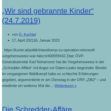
„Wir sind gebrannte Kinder“
(24.7.2019)
von
G. Kuchta
17. April 2021
16. Januar 2023
https://kurier.at/politik/inland/oevp-zu-operation-reisswolf-
vorgehensweise-war-falsch/400559432 Zitat: ÖVP-
Generalsekretär Karl Nehammer hat die Vorgehensweise in der
„Schredder-Affäre“ mit Angst vor Daten-Leaks begründet. Bereits
im vergangenen Wahlkampf habe es schlechte Erfahrungen
gegeben, argumentierte er am Dienstag in der ORF-„ZiB2“ – und
„Wir
erwähnte ein weiteres Mal die…
Weiterlesen »
sind
gebrannte
Kinder“
Die Schredder-Affäre
(24.7.2019)