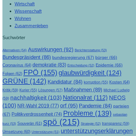
Wirtschaft
Wissenschaft
Wohnen
Zusammenleben
Suchwörter
Auswirkungen
(92)
Alternativen
(54)
Berichterstattung
(53)
Bundespräsident
(86)
bundesregierung
(67)
bürger
(66)
demokratie
(83)
Epidemie
(66)
Coronavirus
(64)
Entscheidung
(52)
FPÖ
(155)
glaubwürdigkeit
(124)
Folgen
(62)
GRÜNE
(142)
Kandidatur
(84)
Kosten
(64)
korruption
(55)
Maßnahmen
(89)
Kritik
(59)
Lösungen
(57)
Michael Ludwig
Kurier
(55)
Nationalrat
(112)
nachhaltigkeit
(103)
NEOS
(59)
(100)
orf
(95)
Pandemie
(84)
NR-Wahl 2019
(77)
parteien
Probleme
(139)
Politikverdrossenheit
(74)
(67)
sebastian
spö
(215)
Souverän
(61)
transparenz
(59)
kurz
(53)
Strategie
(52)
unterstützungserklärungen
Umsetzung
(60)
Unterstützung
(51)