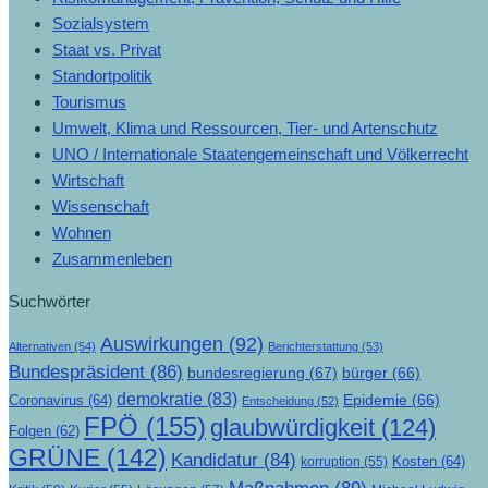
Sozialsystem
Staat vs. Privat
Standortpolitik
Tourismus
Umwelt, Klima und Ressourcen, Tier- und Artenschutz
UNO / Internationale Staatengemeinschaft und Völkerrecht
Wirtschaft
Wissenschaft
Wohnen
Zusammenleben
Suchwörter
Auswirkungen
(92)
Alternativen
(54)
Berichterstattung
(53)
Bundespräsident
(86)
bundesregierung
(67)
bürger
(66)
demokratie
(83)
Epidemie
(66)
Coronavirus
(64)
Entscheidung
(52)
FPÖ
(155)
glaubwürdigkeit
(124)
Folgen
(62)
GRÜNE
(142)
Kandidatur
(84)
Kosten
(64)
korruption
(55)