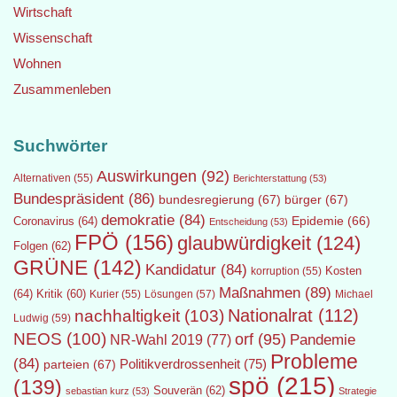
Wirtschaft
Wissenschaft
Wohnen
Zusammenleben
Suchwörter
Auswirkungen
(92)
Alternativen
(55)
Berichterstattung
(53)
Bundespräsident
(86)
bundesregierung
(67)
bürger
(67)
demokratie
(84)
Epidemie
(66)
Coronavirus
(64)
Entscheidung
(53)
FPÖ
(156)
glaubwürdigkeit
(124)
Folgen
(62)
GRÜNE
(142)
Kandidatur
(84)
Kosten
korruption
(55)
Maßnahmen
(89)
(64)
Kritik
(60)
Lösungen
(57)
Michael
Kurier
(55)
Nationalrat
(112)
nachhaltigkeit
(103)
Ludwig
(59)
NEOS
(100)
orf
(95)
Pandemie
NR-Wahl 2019
(77)
Probleme
(84)
Politikverdrossenheit
(75)
parteien
(67)
spö
(215)
(139)
Souverän
(62)
sebastian kurz
(53)
Strategie