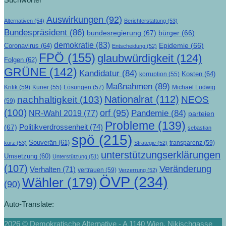
Auswirkungen
(92)
Alternativen
(54)
Berichterstattung
(53)
Bundespräsident
(86)
bundesregierung
(67)
bürger
(66)
demokratie
(83)
Epidemie
(66)
Coronavirus
(64)
Entscheidung
(52)
FPÖ
(155)
glaubwürdigkeit
(124)
Folgen
(62)
GRÜNE
(142)
Kandidatur
(84)
Kosten
(64)
korruption
(55)
Maßnahmen
(89)
Kritik
(59)
Lösungen
(57)
Michael Ludwig
Kurier
(55)
Nationalrat
(112)
nachhaltigkeit
(103)
NEOS
(59)
(100)
orf
(95)
Pandemie
(84)
NR-Wahl 2019
(77)
parteien
Probleme
(139)
Politikverdrossenheit
(74)
(67)
sebastian
spö
(215)
Souverän
(61)
transparenz
(59)
kurz
(53)
Strategie
(52)
unterstützungserklärungen
Umsetzung
(60)
Unterstützung
(51)
(107)
Veränderung
Verhalten
(71)
vertrauen
(59)
Verzerrung
(52)
ÖVP
(234)
Wähler
(179)
(90)
Auto-Translate:
2026 © Demokratische Alternative - A 1140 Wien, Nikischgasse