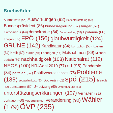
Suchwörter
Auswirkungen
(92)
Alternativen
(55)
Berichterstattung
(53)
Bundespräsident
(86)
bundesregierung
(67)
bürger
(67)
demokratie
(84)
Epidemie
(66)
Coronavirus
(64)
Entscheidung
(53)
FPÖ
(156)
glaubwürdigkeit
(124)
Folgen
(62)
GRÜNE
(142)
Kandidatur
(84)
Kosten
korruption
(55)
Maßnahmen
(89)
(64)
Kritik
(60)
Lösungen
(57)
Michael
Kurier
(55)
Nationalrat
(112)
nachhaltigkeit
(103)
Ludwig
(59)
NEOS
(100)
orf
(95)
Pandemie
NR-Wahl 2019
(77)
Probleme
(84)
Politikverdrossenheit
(75)
parteien
(67)
spö
(215)
(139)
Souverän
(62)
sebastian kurz
(53)
Strategie
transparenz
(59)
Umsetzung
(60)
(52)
Unterstützung
(51)
unterstützungserklärungen
(107)
Verhalten
(71)
Wähler
Veränderung
(90)
vertrauen
(60)
Verzerrung
(52)
ÖVP
(235)
(179)