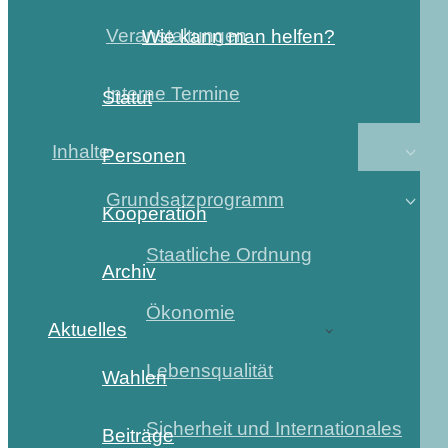
Veranstaltungen
Wie kann man helfen?
Interne Termine
Statut
Inhalte
Personen
Grundsatzprogramm
Kooperation
Staatliche Ordnung
Archiv
Ökonomie
Aktuelles
Lebensqualität
Wahlen
Sicherheit und Internationales
Beiträge