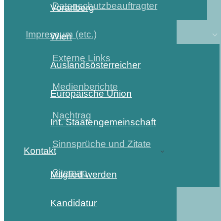
Datenschutzbeauftragter
Vorarlberg
Impressum (etc.)
Wien
Externe Links
Auslandsösterreicher
Medienberichte
Europäische Union
Nachtrag
Int. Staatengemeinschaft
Sinnsprüche und Zitate
Kontakt
Sitemap
Mitglied werden
Kandidatur