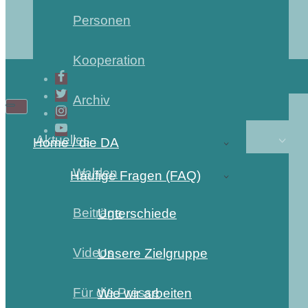
Personen
Kooperation
Archiv
Aktuelles
Home / die DA
Wahlen
Häufige Fragen (FAQ)
Beiträge
Unterschiede
Videos
Unsere Zielgruppe
Für die Presse
Wie wir arbeiten