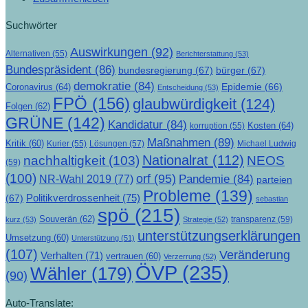
Suchwörter
Auswirkungen
(92)
Alternativen
(55)
Berichterstattung
(53)
Bundespräsident
(86)
bundesregierung
(67)
bürger
(67)
demokratie
(84)
Epidemie
(66)
Coronavirus
(64)
Entscheidung
(53)
FPÖ
(156)
glaubwürdigkeit
(124)
Folgen
(62)
GRÜNE
(142)
Kandidatur
(84)
Kosten
(64)
korruption
(55)
Maßnahmen
(89)
Kritik
(60)
Lösungen
(57)
Michael Ludwig
Kurier
(55)
Nationalrat
(112)
nachhaltigkeit
(103)
NEOS
(59)
(100)
orf
(95)
Pandemie
(84)
NR-Wahl 2019
(77)
parteien
Probleme
(139)
Politikverdrossenheit
(75)
(67)
sebastian
spö
(215)
Souverän
(62)
transparenz
(59)
kurz
(53)
Strategie
(52)
unterstützungserklärungen
Umsetzung
(60)
Unterstützung
(51)
(107)
Veränderung
Verhalten
(71)
vertrauen
(60)
Verzerrung
(52)
ÖVP
(235)
Wähler
(179)
(90)
Auto-Translate: