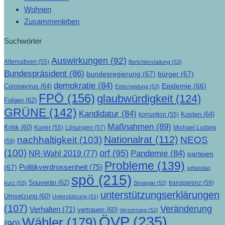
Wohnen
Zusammenleben
Suchwörter
Auswirkungen
(92)
Alternativen
(55)
Berichterstattung
(53)
Bundespräsident
(86)
bundesregierung
(67)
bürger
(67)
demokratie
(84)
Epidemie
(66)
Coronavirus
(64)
Entscheidung
(53)
FPÖ
(156)
glaubwürdigkeit
(124)
Folgen
(62)
GRÜNE
(142)
Kandidatur
(84)
Kosten
(64)
korruption
(55)
Maßnahmen
(89)
Kritik
(60)
Lösungen
(57)
Michael Ludwig
Kurier
(55)
Nationalrat
(112)
nachhaltigkeit
(103)
NEOS
(59)
(100)
orf
(95)
Pandemie
(84)
NR-Wahl 2019
(77)
parteien
Probleme
(139)
Politikverdrossenheit
(75)
(67)
sebastian
spö
(215)
Souverän
(62)
transparenz
(59)
kurz
(53)
Strategie
(52)
unterstützungserklärungen
Umsetzung
(60)
Unterstützung
(51)
(107)
Veränderung
Verhalten
(71)
vertrauen
(60)
Verzerrung
(52)
ÖVP
(235)
Wähler
(179)
(90)