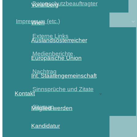
Datenschutzbeauftragter
Vorarlberg
Impressum (etc.)
Wien
Externe Links
Auslandsösterreicher
Medienberichte
Europäische Union
Nachtrag
Int. Staatengemeinschaft
Sinnsprüche und Zitate
Kontakt
Sitemap
Mitglied werden
Kandidatur