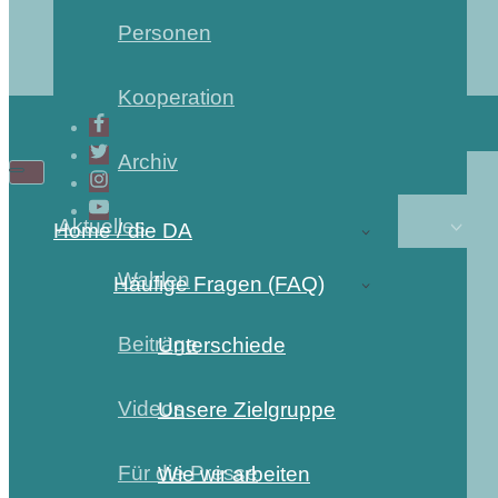
Personen
Kooperation
Archiv
Aktuelles
Home / die DA
Wahlen
Häufige Fragen (FAQ)
Beiträge
Unterschiede
Videos
Unsere Zielgruppe
Für die Presse
Wie wir arbeiten