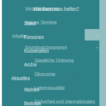
Veranstaltungen
Wie kann man helfen?
Interne Termine
Statut
Inhalte
Personen
Grundsatzprogramm
Kooperation
Staatliche Ordnung
Archiv
Ökonomie
Aktuelles
Lebensqualität
Wahlen
Sicherheit und Internationales
Beiträge