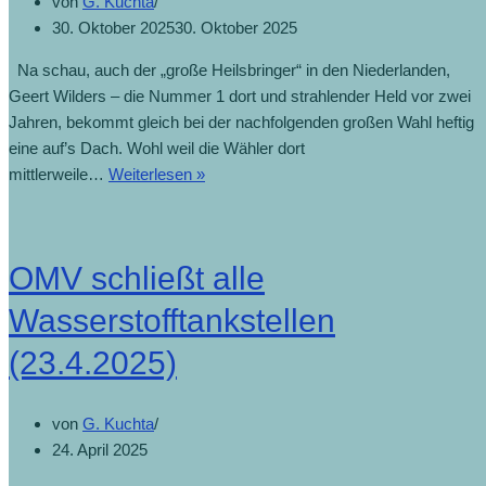
von
G. Kuchta
30. Oktober 2025
30. Oktober 2025
Na schau, auch der „große Heilsbringer“ in den Niederlanden,
Geert Wilders – die Nummer 1 dort und strahlender Held vor zwei
Jahren, bekommt gleich bei der nachfolgenden großen Wahl heftig
eine auf’s Dach. Wohl weil die Wähler dort
Niederlande-
mittlerweile…
Weiterlesen »
Wahl:
Populist
Wilders
OMV schließt alle
stürzt
ab
Wasserstofftankstellen
(30.10.2025)
(23.4.2025)
von
G. Kuchta
24. April 2025