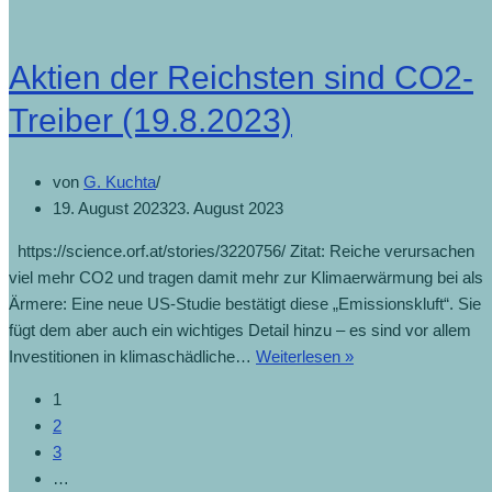
Flächenwidmun
(28.10.2023)
Aktien der Reichsten sind CO2-
Treiber (19.8.2023)
von
G. Kuchta
19. August 2023
23. August 2023
https://science.orf.at/stories/3220756/ Zitat: Reiche verursachen
viel mehr CO2 und tragen damit mehr zur Klimaerwärmung bei als
Ärmere: Eine neue US-Studie bestätigt diese „Emissionskluft“. Sie
fügt dem aber auch ein wichtiges Detail hinzu – es sind vor allem
Aktien
Investitionen in klimaschädliche…
Weiterlesen »
der
1
Reichsten
2
sind
3
CO2-
…
Treiber