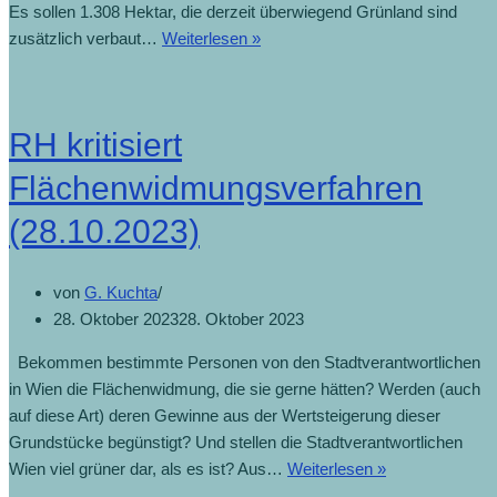
Es sollen 1.308 Hektar, die derzeit überwiegend Grünland sind
Land
zusätzlich verbaut…
Weiterlesen »
will
brach
liegendes
RH kritisiert
Bauland
aktivieren
Flächenwidmungsverfahren
(19.11.2023)
(28.10.2023)
von
G. Kuchta
28. Oktober 2023
28. Oktober 2023
Bekommen bestimmte Personen von den Stadtverantwortlichen
in Wien die Flächenwidmung, die sie gerne hätten? Werden (auch
auf diese Art) deren Gewinne aus der Wertsteigerung dieser
Grundstücke begünstigt? Und stellen die Stadtverantwortlichen
RH
Wien viel grüner dar, als es ist? Aus…
Weiterlesen »
kritisiert