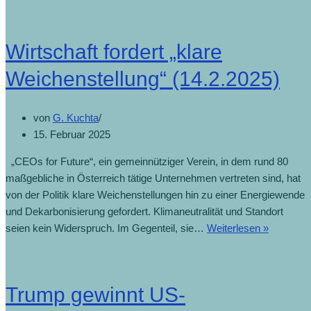
be
A
(1
Wirtschaft fordert „klare
Weichenstellung“ (14.2.2025)
von
G. Kuchta
15. Februar 2025
„CEOs for Future“, ein gemeinnütziger Verein, in dem rund 80
maßgebliche in Österreich tätige Unternehmen vertreten sind, hat
von der Politik klare Weichenstellungen hin zu einer Energiewende
und Dekarbonisierung gefordert. Klimaneutralität und Standort
Wirtschaf
seien kein Widerspruch. Im Gegenteil, sie…
Weiterlesen »
fordert
„klare
Weichens
Trump gewinnt US-
(14.2.202