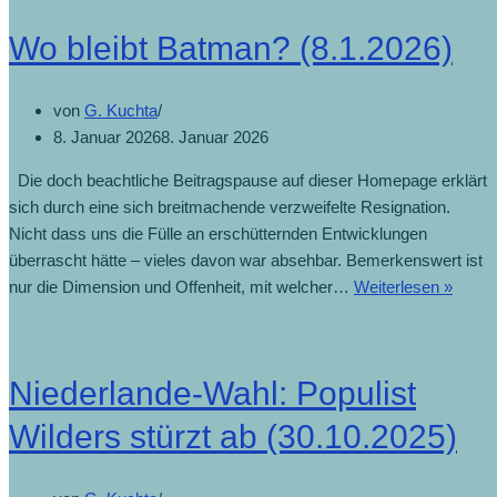
Wo bleibt Batman? (8.1.2026)
von
G. Kuchta
8. Januar 2026
8. Januar 2026
Die doch beachtliche Beitragspause auf dieser Homepage erklärt
sich durch eine sich breitmachende verzweifelte Resignation.
Nicht dass uns die Fülle an erschütternden Entwicklungen
überrascht hätte – vieles davon war absehbar. Bemerkenswert ist
Wo
nur die Dimension und Offenheit, mit welcher…
Weiterlesen »
bleibt
Batm
(8.1.2
Niederlande-Wahl: Populist
Wilders stürzt ab (30.10.2025)