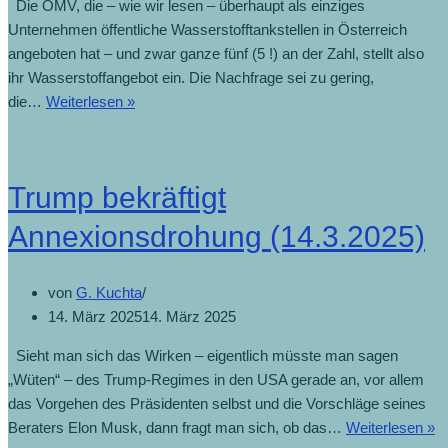
Die OMV, die – wie wir lesen – überhaupt als einziges
Unternehmen öffentliche Wasserstofftankstellen in Österreich
angeboten hat – und zwar ganze fünf (5 !) an der Zahl, stellt also
ihr Wasserstoffangebot ein. Die Nachfrage sei zu gering,
OMV
die…
Weiterlesen »
schließt
alle
Wasserstofftankstellen
Trump bekräftigt
(23.4.2025)
Annexionsdrohung (14.3.2025)
von
G. Kuchta
14. März 2025
14. März 2025
Sieht man sich das Wirken – eigentlich müsste man sagen
„Wüten“ – des Trump-Regimes in den USA gerade an, vor allem
das Vorgehen des Präsidenten selbst und die Vorschläge seines
T
Beraters Elon Musk, dann fragt man sich, ob das…
Weiterlesen »