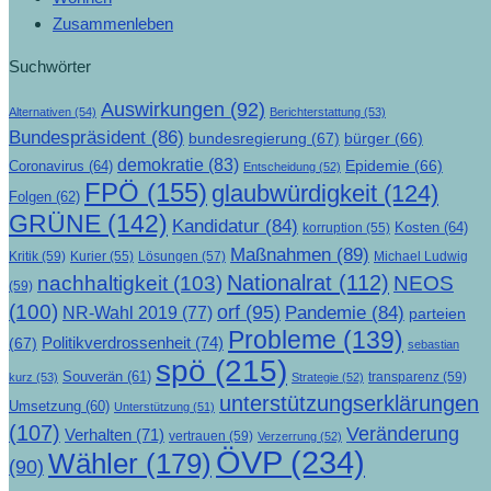
Zusammenleben
Suchwörter
Auswirkungen
(92)
Alternativen
(54)
Berichterstattung
(53)
Bundespräsident
(86)
bundesregierung
(67)
bürger
(66)
demokratie
(83)
Epidemie
(66)
Coronavirus
(64)
Entscheidung
(52)
FPÖ
(155)
glaubwürdigkeit
(124)
Folgen
(62)
GRÜNE
(142)
Kandidatur
(84)
Kosten
(64)
korruption
(55)
Maßnahmen
(89)
Kritik
(59)
Lösungen
(57)
Michael Ludwig
Kurier
(55)
Nationalrat
(112)
nachhaltigkeit
(103)
NEOS
(59)
(100)
orf
(95)
Pandemie
(84)
NR-Wahl 2019
(77)
parteien
Probleme
(139)
Politikverdrossenheit
(74)
(67)
sebastian
spö
(215)
Souverän
(61)
transparenz
(59)
kurz
(53)
Strategie
(52)
unterstützungserklärungen
Umsetzung
(60)
Unterstützung
(51)
(107)
Veränderung
Verhalten
(71)
vertrauen
(59)
Verzerrung
(52)
ÖVP
(234)
Wähler
(179)
(90)