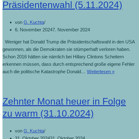
Präsidentenwahl (5.11.2024)
von
G. Kuchta
6. November 2024
7. November 2024
Weniger hat Donald Trump die Präsidentschaftswahl in den USA
gewonnen, als die Demokraten sie stümperhaft verloren haben.
Schon 2016 hätten sie nämlich bei Hillary Clintons Scheitern
erkennen müssen, dass durch entsprechend große eigene Fehler
Trump
auch die politische Katastrophe Donald…
Weiterlesen »
gewinnt
US-
Präsidenten
Zehnter Monat heuer in Folge
(5.11.2024)
zu warm (31.10.2024)
von
G. Kuchta
31. Oktober 2024
31. Oktober 2024