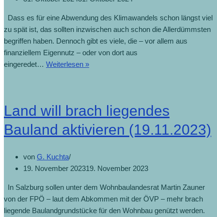
Dass es für eine Abwendung des Klimawandels schon längst viel
zu spät ist, das sollten inzwischen auch schon die Allerdümmsten
begriffen haben. Dennoch gibt es viele, die – vor allem aus
finanziellem Eigennutz – oder von dort aus
Zehnter
eingeredet…
Weiterlesen »
Monat
heuer
in
Land will brach liegendes
Folge
zu
Bauland aktivieren (19.11.2023)
warm
(31.10.2024)
von
G. Kuchta
19. November 2023
19. November 2023
In Salzburg sollen unter dem Wohnbaulandesrat Martin Zauner
von der FPÖ – laut dem Abkommen mit der ÖVP – mehr brach
liegende Baulandgrundstücke für den Wohnbau genützt werden.