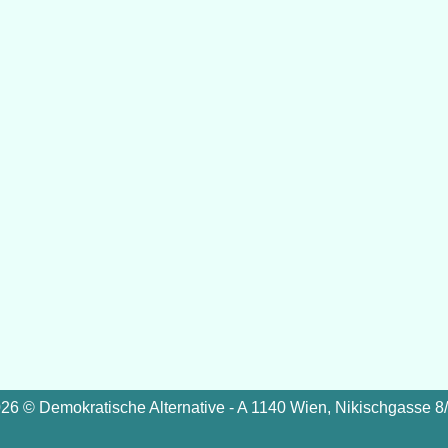
26 © Demokratische Alternative - A 1140 Wien, Nikischgasse 8