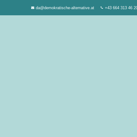
Zum
da@demokratische-alternative.at
+43 664 313 46 2
Inhalt
springen