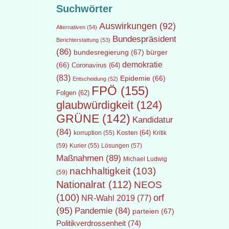
Suchwörter
Auswirkungen
(92)
Alternativen
(54)
Bundespräsident
Berichterstattung
(53)
(86)
bundesregierung
(67)
bürger
demokratie
(66)
Coronavirus
(64)
(83)
Epidemie
(66)
Entscheidung
(52)
FPÖ
(155)
Folgen
(62)
glaubwürdigkeit
(124)
GRÜNE
(142)
Kandidatur
(84)
Kosten
(64)
Kritik
korruption
(55)
(59)
Lösungen
(57)
Kurier
(55)
Maßnahmen
(89)
Michael Ludwig
nachhaltigkeit
(103)
(59)
Nationalrat
(112)
NEOS
(100)
orf
NR-Wahl 2019
(77)
(95)
Pandemie
(84)
parteien
(67)
Politikverdrossenheit
(74)