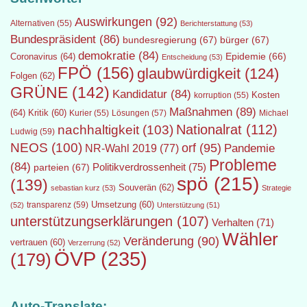
Auswirkungen
(92)
Alternativen
(55)
Berichterstattung
(53)
Bundespräsident
(86)
bundesregierung
(67)
bürger
(67)
demokratie
(84)
Epidemie
(66)
Coronavirus
(64)
Entscheidung
(53)
FPÖ
(156)
glaubwürdigkeit
(124)
Folgen
(62)
GRÜNE
(142)
Kandidatur
(84)
Kosten
korruption
(55)
Maßnahmen
(89)
(64)
Kritik
(60)
Lösungen
(57)
Michael
Kurier
(55)
Nationalrat
(112)
nachhaltigkeit
(103)
Ludwig
(59)
NEOS
(100)
orf
(95)
Pandemie
NR-Wahl 2019
(77)
Probleme
(84)
Politikverdrossenheit
(75)
parteien
(67)
spö
(215)
(139)
Souverän
(62)
sebastian kurz
(53)
Strategie
transparenz
(59)
Umsetzung
(60)
(52)
Unterstützung
(51)
unterstützungserklärungen
(107)
Verhalten
(71)
Wähler
Veränderung
(90)
vertrauen
(60)
Verzerrung
(52)
ÖVP
(235)
(179)
Auto-Translate: