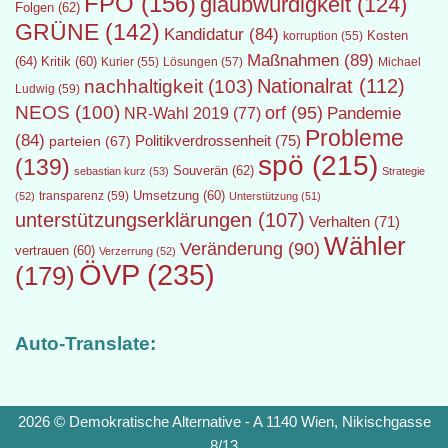
FPÖ
(156)
glaubwürdigkeit
(124)
Folgen
(62)
GRÜNE
(142)
Kandidatur
(84)
Kosten
korruption
(55)
Maßnahmen
(89)
(64)
Kritik
(60)
Lösungen
(57)
Michael
Kurier
(55)
Nationalrat
(112)
nachhaltigkeit
(103)
Ludwig
(59)
NEOS
(100)
orf
(95)
Pandemie
NR-Wahl 2019
(77)
Probleme
(84)
Politikverdrossenheit
(75)
parteien
(67)
spö
(215)
(139)
Souverän
(62)
sebastian kurz
(53)
Strategie
transparenz
(59)
Umsetzung
(60)
(52)
Unterstützung
(51)
unterstützungserklärungen
(107)
Verhalten
(71)
Wähler
Veränderung
(90)
vertrauen
(60)
Verzerrung
(52)
ÖVP
(235)
(179)
Auto-Translate:
2026 © Demokratische Alternative - A 1140 Wien, Nikischgasse
8/13