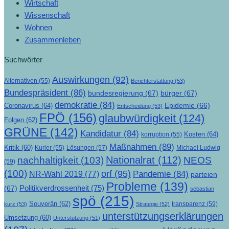
Wirtschaft
Wissenschaft
Wohnen
Zusammenleben
Suchwörter
Auswirkungen
(92)
Alternativen
(55)
Berichterstattung
(53)
Bundespräsident
(86)
bundesregierung
(67)
bürger
(67)
demokratie
(84)
Epidemie
(66)
Coronavirus
(64)
Entscheidung
(53)
FPÖ
(156)
glaubwürdigkeit
(124)
Folgen
(62)
GRÜNE
(142)
Kandidatur
(84)
Kosten
(64)
korruption
(55)
Maßnahmen
(89)
Kritik
(60)
Lösungen
(57)
Michael Ludwig
Kurier
(55)
Nationalrat
(112)
nachhaltigkeit
(103)
NEOS
(59)
(100)
orf
(95)
Pandemie
(84)
NR-Wahl 2019
(77)
parteien
Probleme
(139)
Politikverdrossenheit
(75)
(67)
sebastian
spö
(215)
Souverän
(62)
transparenz
(59)
kurz
(53)
Strategie
(52)
unterstützungserklärungen
Umsetzung
(60)
Unterstützung
(51)