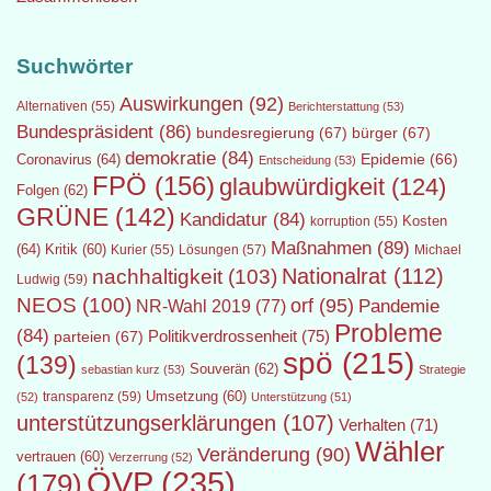
Suchwörter
Auswirkungen
(92)
Alternativen
(55)
Berichterstattung
(53)
Bundespräsident
(86)
bundesregierung
(67)
bürger
(67)
demokratie
(84)
Epidemie
(66)
Coronavirus
(64)
Entscheidung
(53)
FPÖ
(156)
glaubwürdigkeit
(124)
Folgen
(62)
GRÜNE
(142)
Kandidatur
(84)
Kosten
korruption
(55)
Maßnahmen
(89)
(64)
Kritik
(60)
Lösungen
(57)
Michael
Kurier
(55)
Nationalrat
(112)
nachhaltigkeit
(103)
Ludwig
(59)
NEOS
(100)
orf
(95)
Pandemie
NR-Wahl 2019
(77)
Probleme
(84)
Politikverdrossenheit
(75)
parteien
(67)
spö
(215)
(139)
Souverän
(62)
sebastian kurz
(53)
Strategie
transparenz
(59)
Umsetzung
(60)
(52)
Unterstützung
(51)
unterstützungserklärungen
(107)
Verhalten
(71)
Wähler
Veränderung
(90)
vertrauen
(60)
Verzerrung
(52)
ÖVP
(235)
(179)