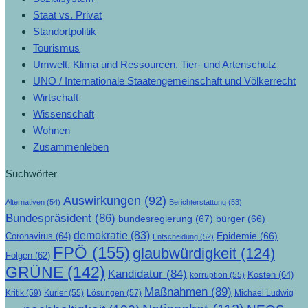
Staat vs. Privat
Standortpolitik
Tourismus
Umwelt, Klima und Ressourcen, Tier- und Artenschutz
UNO / Internationale Staatengemeinschaft und Völkerrecht
Wirtschaft
Wissenschaft
Wohnen
Zusammenleben
Suchwörter
Auswirkungen
(92)
Alternativen
(54)
Berichterstattung
(53)
Bundespräsident
(86)
bundesregierung
(67)
bürger
(66)
demokratie
(83)
Epidemie
(66)
Coronavirus
(64)
Entscheidung
(52)
FPÖ
(155)
glaubwürdigkeit
(124)
Folgen
(62)
GRÜNE
(142)
Kandidatur
(84)
Kosten
(64)
korruption
(55)
Maßnahmen
(89)
Kritik
(59)
Lösungen
(57)
Michael Ludwig
Kurier
(55)