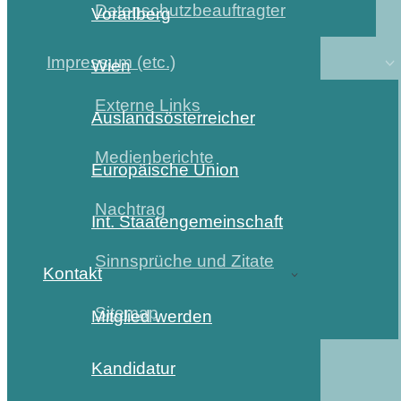
Datenschutzbeauftragter
Vorarlberg
Impressum (etc.)
Wien
Externe Links
Auslandsösterreicher
Medienberichte
Europäische Union
Nachtrag
Int. Staatengemeinschaft
Sinnsprüche und Zitate
Kontakt
Sitemap
Mitglied werden
Kandidatur