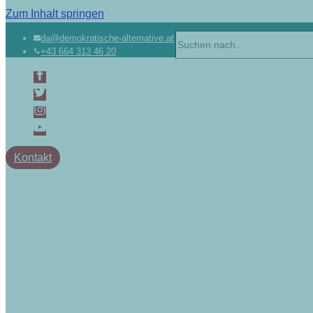
Zum Inhalt springen
Suchen
da@demokratische-alternative.at
+43 664 313 46 20
nach …
Kontakt