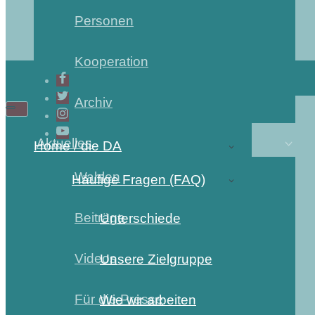
Personen
Kooperation
Archiv
Navigations-
Navigations-
Menü
Menü
Aktuelles
Home / die DA
Wahlen
Häufige Fragen (FAQ)
Beiträge
Unterschiede
Videos
Unsere Zielgruppe
Für die Presse
Wie wir arbeiten