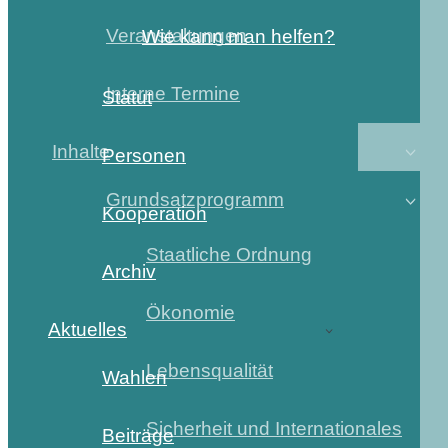
Veranstaltungen
Wie kann man helfen?
Interne Termine
Statut
Inhalte
Personen
Grundsatzprogramm
Kooperation
Staatliche Ordnung
Archiv
Ökonomie
Aktuelles
Lebensqualität
Wahlen
Sicherheit und Internationales
Beiträge