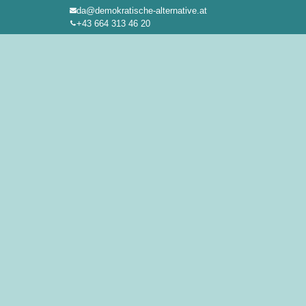
da@demokratische-alternative.at
Zum
+43 664 313 46 20
Inhalt
springen