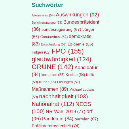
Suchwörter
Auswirkungen
(92)
Alternativen
(54)
Bundespräsident
Berichterstattung
(53)
(86)
bundesregierung
(67)
bürger
demokratie
(66)
Coronavirus
(64)
(83)
Epidemie
(66)
Entscheidung
(52)
FPÖ
(155)
Folgen
(62)
glaubwürdigkeit
(124)
GRÜNE
(142)
Kandidatur
(84)
Kosten
(64)
Kritik
korruption
(55)
(59)
Lösungen
(57)
Kurier
(55)
Maßnahmen
(89)
Michael Ludwig
nachhaltigkeit
(103)
(59)
Nationalrat
(112)
NEOS
(100)
orf
NR-Wahl 2019
(77)
(95)
Pandemie
(84)
parteien
(67)
Politikverdrossenheit
(74)