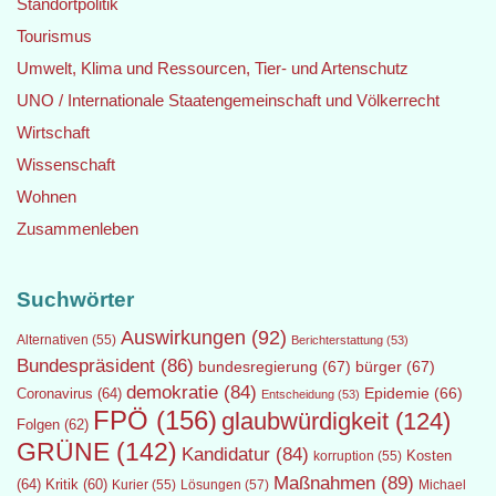
Standortpolitik
Tourismus
Umwelt, Klima und Ressourcen, Tier- und Artenschutz
UNO / Internationale Staatengemeinschaft und Völkerrecht
Wirtschaft
Wissenschaft
Wohnen
Zusammenleben
Suchwörter
Auswirkungen
(92)
Alternativen
(55)
Berichterstattung
(53)
Bundespräsident
(86)
bundesregierung
(67)
bürger
(67)
demokratie
(84)
Epidemie
(66)
Coronavirus
(64)
Entscheidung
(53)
FPÖ
(156)
glaubwürdigkeit
(124)
Folgen
(62)
GRÜNE
(142)
Kandidatur
(84)
Kosten
korruption
(55)
Maßnahmen
(89)
(64)
Kritik
(60)
Lösungen
(57)
Michael
Kurier
(55)