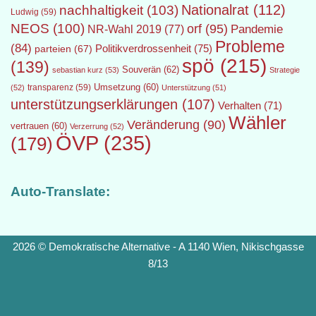
Nationalrat
(112)
nachhaltigkeit
(103)
Ludwig
(59)
NEOS
(100)
orf
(95)
Pandemie
NR-Wahl 2019
(77)
Probleme
(84)
Politikverdrossenheit
(75)
parteien
(67)
spö
(215)
(139)
Souverän
(62)
sebastian kurz
(53)
Strategie
transparenz
(59)
Umsetzung
(60)
(52)
Unterstützung
(51)
unterstützungserklärungen
(107)
Verhalten
(71)
Wähler
Veränderung
(90)
vertrauen
(60)
Verzerrung
(52)
ÖVP
(235)
(179)
Auto-Translate:
2026 © Demokratische Alternative - A 1140 Wien, Nikischgasse
8/13