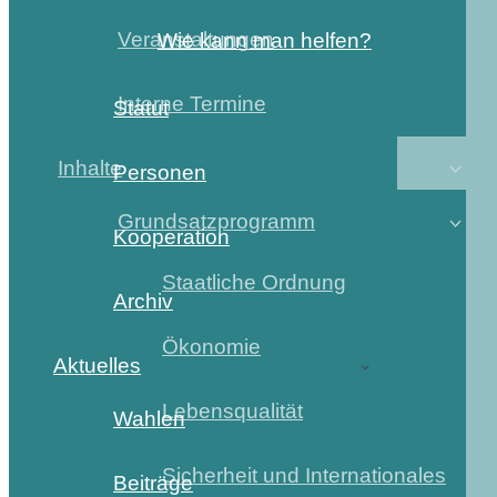
Veranstaltungen
Wie kann man helfen?
Interne Termine
Statut
Inhalte
Personen
Grundsatzprogramm
Kooperation
Staatliche Ordnung
Archiv
Ökonomie
Aktuelles
Lebensqualität
Wahlen
Sicherheit und Internationales
Beiträge