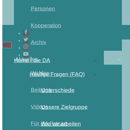
Personen
Kooperation
Archiv
Aktuelles
Home / die DA
Wahlen
Häufige Fragen (FAQ)
Beiträge
Unterschiede
Videos
Unsere Zielgruppe
Für die Presse
Wie wir arbeiten