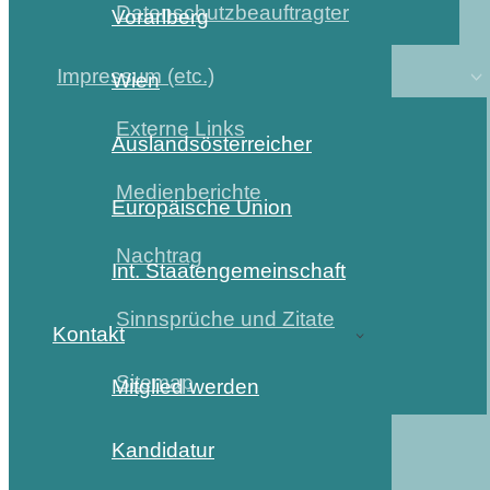
Datenschutzbeauftragter
Vorarlberg
Impressum (etc.)
Wien
Externe Links
Auslandsösterreicher
Medienberichte
Europäische Union
Nachtrag
Int. Staatengemeinschaft
Sinnsprüche und Zitate
Kontakt
Sitemap
Mitglied werden
Kandidatur