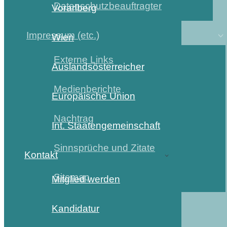
Datenschutzbeauftragter
Vorarlberg
Impressum (etc.)
Wien
Externe Links
Auslandsösterreicher
Medienberichte
Europäische Union
Nachtrag
Int. Staatengemeinschaft
Sinnsprüche und Zitate
Kontakt
Sitemap
Mitglied werden
Kandidatur