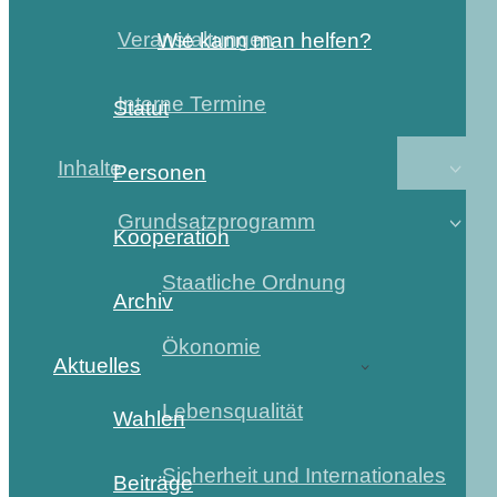
Veranstaltungen
Wie kann man helfen?
Interne Termine
Statut
Inhalte
Personen
Grundsatzprogramm
Kooperation
Staatliche Ordnung
Archiv
Ökonomie
Aktuelles
Lebensqualität
Wahlen
Sicherheit und Internationales
Beiträge