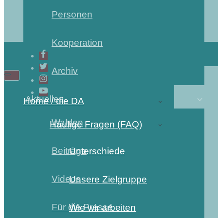
Personen
Kooperation
Archiv
Navigations-
Navigations-
Menü
Menü
Aktuelles
Home / die DA
Wahlen
Häufige Fragen (FAQ)
Beiträge
Unterschiede
Videos
Unsere Zielgruppe
Für die Presse
Wie wir arbeiten