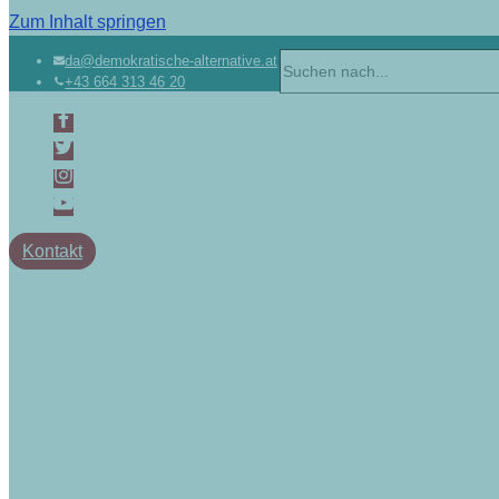
Zum Inhalt springen
Suchen
da@demokratische-alternative.at
+43 664 313 46 20
nach …
Kontakt