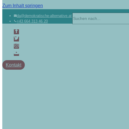
Zum Inhalt springen
Suchen
da@demokratische-alternative.at
+43 664 313 46 20
nach …
Kontakt