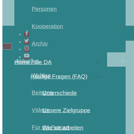
Personen
Kooperation
Archiv
Navigations-
Navigations-
Menü
Menü
Aktuelles
Home / die DA
Wahlen
Häufige Fragen (FAQ)
Beiträge
Unterschiede
Videos
Unsere Zielgruppe
Für die Presse
Wie wir arbeiten