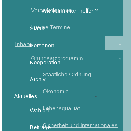
Veranstaltungen
Wie kann man helfen?
Interne Termine
Statut
Inhalte
Personen
Grundsatzprogramm
Kooperation
Staatliche Ordnung
Archiv
Ökonomie
Aktuelles
Lebensqualität
Wahlen
Sicherheit und Internationales
Beiträge