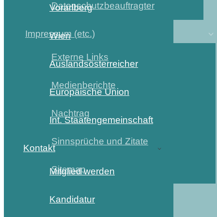
Datenschutzbeauftragter
Vorarlberg
Impressum (etc.)
Wien
Externe Links
Auslandsösterreicher
Medienberichte
Europäische Union
Nachtrag
Int. Staatengemeinschaft
Sinnsprüche und Zitate
Kontakt
Sitemap
Mitglied werden
Kandidatur