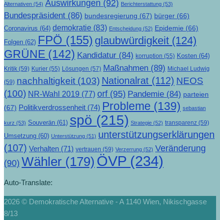
Auswirkungen
(92)
Alternativen
(54)
Berichterstattung
(53)
Bundespräsident
(86)
bundesregierung
(67)
bürger
(66)
demokratie
(83)
Epidemie
(66)
Coronavirus
(64)
Entscheidung
(52)
FPÖ
(155)
glaubwürdigkeit
(124)
Folgen
(62)
GRÜNE
(142)
Kandidatur
(84)
Kosten
(64)
korruption
(55)
Maßnahmen
(89)
Kritik
(59)
Lösungen
(57)
Michael Ludwig
Kurier
(55)
Nationalrat
(112)
nachhaltigkeit
(103)
NEOS
(59)
(100)
orf
(95)
Pandemie
(84)
NR-Wahl 2019
(77)
parteien
Probleme
(139)
Politikverdrossenheit
(74)
(67)
sebastian
spö
(215)
Souverän
(61)
transparenz
(59)
kurz
(53)
Strategie
(52)
unterstützungserklärungen
Umsetzung
(60)
Unterstützung
(51)
(107)
Veränderung
Verhalten
(71)
vertrauen
(59)
Verzerrung
(52)
ÖVP
(234)
Wähler
(179)
(90)
Auto-Translate:
2026 © Demokratische Alternative - A 1140 Wien, Nikischgasse
8/13