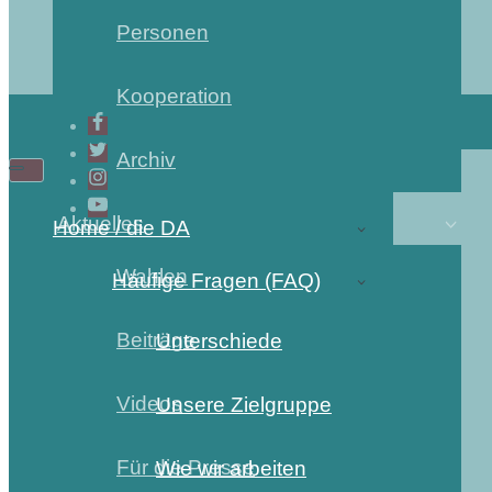
Personen
Kooperation
Archiv
Aktuelles
Home / die DA
Wahlen
Häufige Fragen (FAQ)
Beiträge
Unterschiede
Videos
Unsere Zielgruppe
Für die Presse
Wie wir arbeiten