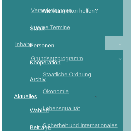
Veranstaltungen
Wie kann man helfen?
Interne Termine
Statut
Inhalte
Personen
Grundsatzprogramm
Kooperation
Staatliche Ordnung
Archiv
Ökonomie
Aktuelles
Lebensqualität
Wahlen
Sicherheit und Internationales
Beiträge