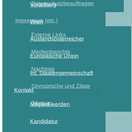
Datenschutzbeauftragter
Vorarlberg
Impressum (etc.)
Wien
Externe Links
Auslandsösterreicher
Medienberichte
Europäische Union
Nachtrag
Int. Staatengemeinschaft
Sinnsprüche und Zitate
Kontakt
Sitemap
Mitglied werden
Kandidatur