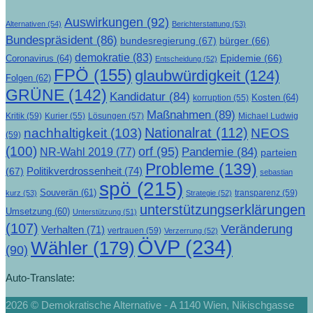
Auswirkungen
(92)
Alternativen
(54)
Berichterstattung
(53)
Bundespräsident
(86)
bundesregierung
(67)
bürger
(66)
demokratie
(83)
Epidemie
(66)
Coronavirus
(64)
Entscheidung
(52)
FPÖ
(155)
glaubwürdigkeit
(124)
Folgen
(62)
GRÜNE
(142)
Kandidatur
(84)
Kosten
(64)
korruption
(55)
Maßnahmen
(89)
Kritik
(59)
Lösungen
(57)
Michael Ludwig
Kurier
(55)
Nationalrat
(112)
nachhaltigkeit
(103)
NEOS
(59)
(100)
orf
(95)
Pandemie
(84)
NR-Wahl 2019
(77)
parteien
Probleme
(139)
Politikverdrossenheit
(74)
(67)
sebastian
spö
(215)
Souverän
(61)
transparenz
(59)
kurz
(53)
Strategie
(52)
unterstützungserklärungen
Umsetzung
(60)
Unterstützung
(51)
(107)
Veränderung
Verhalten
(71)
vertrauen
(59)
Verzerrung
(52)
ÖVP
(234)
Wähler
(179)
(90)
Auto-Translate:
2026 © Demokratische Alternative - A 1140 Wien, Nikischgasse