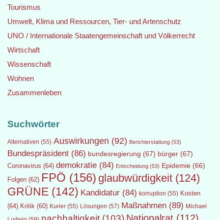
Tourismus
Umwelt, Klima und Ressourcen, Tier- und Artenschutz
UNO / Internationale Staatengemeinschaft und Völkerrecht
Wirtschaft
Wissenschaft
Wohnen
Zusammenleben
Suchwörter
Auswirkungen
(92)
Alternativen
(55)
Berichterstattung
(53)
Bundespräsident
(86)
bundesregierung
(67)
bürger
(67)
demokratie
(84)
Epidemie
(66)
Coronavirus
(64)
Entscheidung
(53)
FPÖ
(156)
glaubwürdigkeit
(124)
Folgen
(62)
GRÜNE
(142)
Kandidatur
(84)
Kosten
korruption
(55)
Maßnahmen
(89)
(64)
Kritik
(60)
Lösungen
(57)
Michael
Kurier
(55)
Nationalrat
(112)
nachhaltigkeit
(103)
Ludwig
(59)