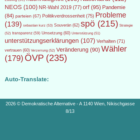
NEOS
(100)
orf
(95)
Pandemie
NR-Wahl 2019
(77)
Probleme
(84)
Politikverdrossenheit
(75)
parteien
(67)
spö
(215)
(139)
Souverän
(62)
sebastian kurz
(53)
Strategie
transparenz
(59)
Umsetzung
(60)
(52)
Unterstützung
(51)
unterstützungserklärungen
(107)
Verhalten
(71)
Wähler
Veränderung
(90)
vertrauen
(60)
Verzerrung
(52)
ÖVP
(235)
(179)
Auto-Translate:
2026 © Demokratische Alternative - A 1140 Wien, Nikischgasse
8/13