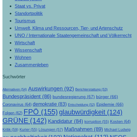
Staat vs. Privat
Standortpolitik
Tourismus
Umwelt, Klima und Ressourcen, Tier- und Artenschutz
UNO / Internationale Staatengemeinschaft und Völkerrecht
Wirtschaft
Wissenschaft
Wohnen
Zusammenleben
Suchwörter
Auswirkungen
(92)
Alternativen
(54)
Berichterstattung
(53)
Bundespräsident
(86)
bundesregierung
(67)
bürger
(66)
demokratie
(83)
Epidemie
(66)
Coronavirus
(64)
Entscheidung
(52)
FPÖ
(155)
glaubwürdigkeit
(124)
Folgen
(62)
GRÜNE
(142)
Kandidatur
(84)
Kosten
(64)
korruption
(55)
Maßnahmen
(89)
Kritik
(59)
Lösungen
(57)
Michael Ludwig
Kurier
(55)
Nationalrat
(112)