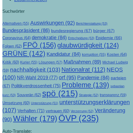
Suchwörter
Auswirkungen
(92)
Alternativen
(55)
Berichterstattung
(53)
Bundespräsident
(86)
bundesregierung
(67)
bürger
(67)
demokratie
(84)
Epidemie
(66)
Coronavirus
(64)
Entscheidung
(53)
FPÖ
(156)
glaubwürdigkeit
(124)
Folgen
(62)
GRÜNE
(142)
Kandidatur
(84)
Kosten
(64)
korruption
(55)
Maßnahmen
(89)
Kritik
(60)
Lösungen
(57)
Michael Ludwig
Kurier
(55)
Nationalrat
(112)
nachhaltigkeit
(103)
NEOS
(59)
(100)
orf
(95)
Pandemie
(84)
NR-Wahl 2019
(77)
parteien
Probleme
(139)
Politikverdrossenheit
(75)
(67)
sebastian
spö
(215)
Souverän
(62)
transparenz
(59)
kurz
(53)
Strategie
(52)
unterstützungserklärungen
Umsetzung
(60)
Unterstützung
(51)
(107)
Veränderung
Verhalten
(71)
vertrauen
(60)
Verzerrung
(52)
ÖVP
(235)
Wähler
(179)
(90)
Auto-Translate: