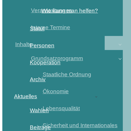
Veranstaltungen
Wie kann man helfen?
Interne Termine
Statut
Inhalte
Personen
Grundsatzprogramm
Kooperation
Staatliche Ordnung
Archiv
Ökonomie
Aktuelles
Lebensqualität
Wahlen
Sicherheit und Internationales
Beiträge