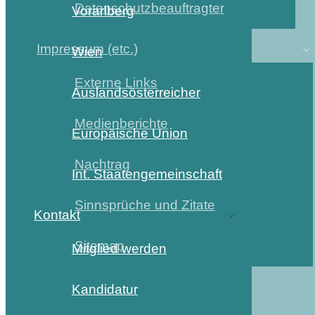
Datenschutzbeauftragter
Vorarlberg
Impressum (etc.)
Wien
Externe Links
Auslandsösterreicher
Medienberichte
Europäische Union
Nachtrag
Int. Staatengemeinschaft
Sinnsprüche und Zitate
Kontakt
Sitemap
Mitglied werden
Kandidatur