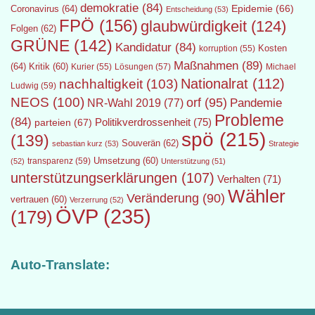
demokratie
(84)
Epidemie
(66)
Coronavirus
(64)
Entscheidung
(53)
FPÖ
(156)
glaubwürdigkeit
(124)
Folgen
(62)
GRÜNE
(142)
Kandidatur
(84)
Kosten
korruption
(55)
Maßnahmen
(89)
(64)
Kritik
(60)
Lösungen
(57)
Michael
Kurier
(55)
Nationalrat
(112)
nachhaltigkeit
(103)
Ludwig
(59)
NEOS
(100)
orf
(95)
Pandemie
NR-Wahl 2019
(77)
Probleme
(84)
Politikverdrossenheit
(75)
parteien
(67)
spö
(215)
(139)
Souverän
(62)
sebastian kurz
(53)
Strategie
transparenz
(59)
Umsetzung
(60)
(52)
Unterstützung
(51)
unterstützungserklärungen
(107)
Verhalten
(71)
Wähler
Veränderung
(90)
vertrauen
(60)
Verzerrung
(52)
ÖVP
(235)
(179)
Auto-Translate: