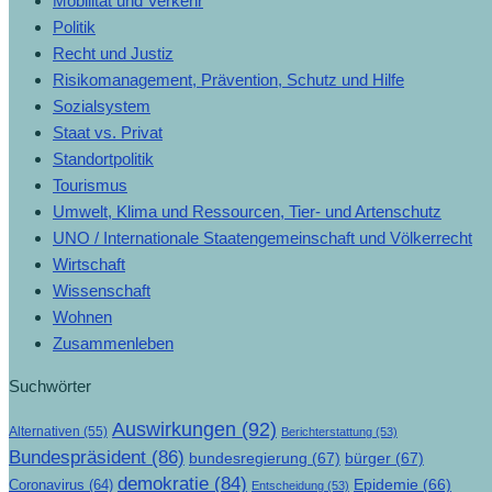
Mobilität und Verkehr
Politik
Recht und Justiz
Risikomanagement, Prävention, Schutz und Hilfe
Sozialsystem
Staat vs. Privat
Standortpolitik
Tourismus
Umwelt, Klima und Ressourcen, Tier- und Artenschutz
UNO / Internationale Staatengemeinschaft und Völkerrecht
Wirtschaft
Wissenschaft
Wohnen
Zusammenleben
Suchwörter
Auswirkungen
(92)
Alternativen
(55)
Berichterstattung
(53)
Bundespräsident
(86)
bundesregierung
(67)
bürger
(67)
demokratie
(84)
Epidemie
(66)
Coronavirus
(64)
Entscheidung
(53)