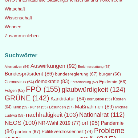
Wirtschaft
Wissenschaft
Wohnen
Zusammenleben
Suchwörter
Auswirkungen
(92)
Alternativen
(54)
Berichterstattung
(53)
Bundespräsident
(86)
bundesregierung
(67)
bürger
(66)
demokratie
(83)
Epidemie
(66)
Coronavirus
(64)
Entscheidung
(52)
FPÖ
(155)
glaubwürdigkeit
(124)
Folgen
(62)
GRÜNE
(142)
Kandidatur
(84)
Kosten
korruption
(55)
Maßnahmen
(89)
(64)
Kritik
(59)
Lösungen
(57)
Michael
Kurier
(55)
Nationalrat
(112)
nachhaltigkeit
(103)
Ludwig
(59)
NEOS
(100)
orf
(95)
Pandemie
NR-Wahl 2019
(77)
Probleme
(84)
Politikverdrossenheit
(74)
parteien
(67)