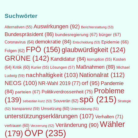
Suchwörter
Auswirkungen
(92)
Alternativen
(55)
Berichterstattung
(53)
Bundespräsident
(86)
bundesregierung
(67)
bürger
(67)
demokratie
(84)
Epidemie
(66)
Coronavirus
(64)
Entscheidung
(53)
FPÖ
(156)
glaubwürdigkeit
(124)
Folgen
(62)
GRÜNE
(142)
Kandidatur
(84)
Kosten
korruption
(55)
Maßnahmen
(89)
(64)
Kritik
(60)
Lösungen
(57)
Michael
Kurier
(55)
Nationalrat
(112)
nachhaltigkeit
(103)
Ludwig
(59)
NEOS
(100)
orf
(95)
Pandemie
NR-Wahl 2019
(77)
Probleme
(84)
Politikverdrossenheit
(75)
parteien
(67)
spö
(215)
(139)
Souverän
(62)
sebastian kurz
(53)
Strategie
transparenz
(59)
Umsetzung
(60)
(52)
Unterstützung
(51)
unterstützungserklärungen
(107)
Verhalten
(71)
Wähler
Veränderung
(90)
vertrauen
(60)
Verzerrung
(52)
ÖVP
(235)
(179)