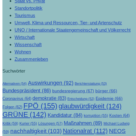
Staat vs. Privat
Standortpolitik
Tourismus
Umwelt, Klima und Ressourcen, Tier- und Artenschutz
UNO / Internationale Staatengemeinschaft und Völkerrecht
Wirtschaft
Wissenschaft
Wohnen
Zusammenleben
Suchwörter
Auswirkungen
(92)
Alternativen
(54)
Berichterstattung
(53)
Bundespräsident
(86)
bundesregierung
(67)
bürger
(66)
demokratie
(83)
Epidemie
(66)
Coronavirus
(64)
Entscheidung
(52)
FPÖ
(155)
glaubwürdigkeit
(124)
Folgen
(62)
GRÜNE
(142)
Kandidatur
(84)
Kosten
(64)
korruption
(55)
Maßnahmen
(89)
Kritik
(59)
Lösungen
(57)
Michael Ludwig
Kurier
(55)
Nationalrat
(112)
nachhaltigkeit
(103)
NEOS
(59)