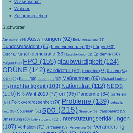
Wissenschaft
Wohnen
Zusammenleben
Suchwörter
Auswirkungen
(92)
Alternativen
(54)
Berichterstattung
(53)
Bundespräsident
(86)
bundesregierung
(67)
bürger
(66)
demokratie
(83)
Epidemie
(66)
Coronavirus
(64)
Entscheidung
(52)
FPÖ
(155)
glaubwürdigkeit
(124)
Folgen
(62)
GRÜNE
(142)
Kandidatur
(84)
Kosten
(64)
korruption
(55)
Maßnahmen
(89)
Kritik
(59)
Lösungen
(57)
Michael Ludwig
Kurier
(55)
Nationalrat
(112)
nachhaltigkeit
(103)
NEOS
(59)
(100)
orf
(95)
Pandemie
(84)
NR-Wahl 2019
(77)
parteien
Probleme
(139)
Politikverdrossenheit
(74)
(67)
sebastian
spö
(215)
Souverän
(61)
transparenz
(59)
kurz
(53)
Strategie
(52)
unterstützungserklärungen
Umsetzung
(60)
Unterstützung
(51)
(107)
Veränderung
Verhalten
(71)
vertrauen
(59)
Verzerrung
(52)