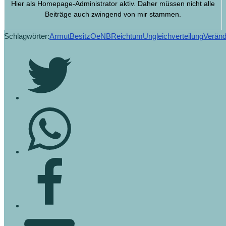
Hier als Homepage-Administrator aktiv. Daher müssen nicht alle
Beiträge auch zwingend von mir stammen.
Schlagwörter:
Armut
Besitz
OeNB
Reichtum
Ungleichverteilung
Verän